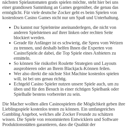
nächsten Spielautomaten gratis spielen möchte, steht hier bei uns
einer grandiosen Sammlung an Games gegenüber, die genau das
ermöglicht. Für viele deutsche Zocker geht es beim Spielen von
kostenlosen Casino Games nicht nur um Spaß und Unterhaltung.
Du kannst nur Spielsteine aneinanderlegen, die nicht von
anderen Spielsteinen auf ihrer linken oder rechten Seite
blockiert werden.
Gerade für Anfänger ist es schwierig, die Spreu vom Weizen
zu trennen, und deshalb helfen Ihnen die Experten von
CasinoSpiele.de dabei, die Top Spiele eines Anbieters zu
ermitteln.
So können Sie risikofrei Roulette Strategien und Layouts
ausprobieren oder an Ihrem Blackjack-Können feilen.
Wer also direkt die nächste Slot Machine kostenlos spielen
will, ist bei uns genau richtig.
Echtgeld Casino Spieler nutzen unsere Spiele auch, um zu
üben und für den Besuch in einer richtigen Spielbank oder
Spielhalle bestens vorbereitet zu sein.
Die Macher wollten allen Casinospielern die Möglichkeit geben ihre
Lieblingsspiele kostenlos testen zu können. Ein umfangreiches
Gambling Angebot, welches alle Zocker Freunde zu schätzen
wissen. Die Spiele von renommierten Entwicklern und Software
Produktionsstätten garantieren, dass die Qualität der