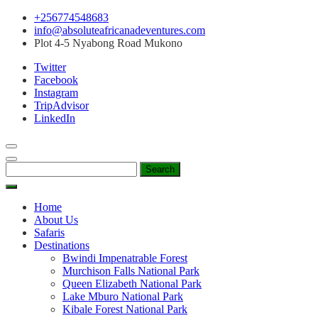
Skip
+256774548683
to
info@absoluteafricanadeventures.com
content
Plot 4-5 Nyabong Road Mukono
Twitter
Facebook
Instagram
TripAdvisor
LinkedIn
Search
for:
Home
About Us
Safaris
Destinations
Bwindi Impenatrable Forest
Murchison Falls National Park
Queen Elizabeth National Park
Lake Mburo National Park
Kibale Forest National Park