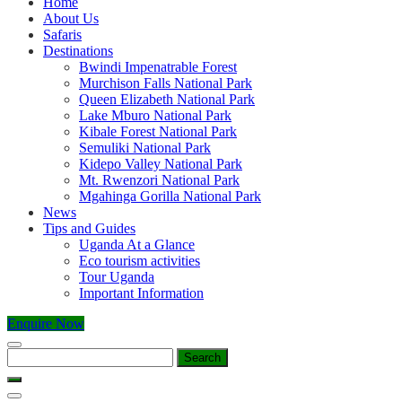
Home
About Us
Safaris
Destinations
Bwindi Impenatrable Forest
Murchison Falls National Park
Queen Elizabeth National Park
Lake Mburo National Park
Kibale Forest National Park
Semuliki National Park
Kidepo Valley National Park
Mt. Rwenzori National Park
Mgahinga Gorilla National Park
News
Tips and Guides
Uganda At a Glance
Eco tourism activities
Tour Uganda
Important Information
Enquire Now
Search
for: