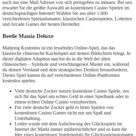
auch nur eine Mail Adresse von sich preisgeben zu müssen. Bei uns
erwartet Sie die größte Auswahl an kostenlosen Casino Spielen im
deutschsprachigen Internet! Wählen Sie aus über 1.600
verschiedenen Spielautomaten, klassischen Casinospielen, Lotterien
und Arcade Games der besten Hersteller.
Beetle Mania Deluxe
Mahjong Kostenlos ist ein fesselndes Online-Spiel, das das
klassische chinesische Kachelspiel auf deinen Bildschirm bringt. In
dieser digitalen Adaption tauchst du in die Welt der alten
chinesischen – Symbole und verschlungenen Muster ein, während
du deinen Verstand und dein strategisches Denken herausforderst.
Dieses Spiel kannst du auf verschiedenen Online-Plattformen
kostenlos spielen.
Viele deutsche Zocker nutzen kostenlose Casino Spiele, um
sich für das Spiel um echtes Geld in einer Spielbank oder in
einem echten Online Casino vorzubereiten.
Für viele deutsche Zocker geht es beim Spielen von
kostenlosen Casino Games nicht nur um Spaß und
Unterhaltung.
Leider wurde mit dem Aufschwung des Glücksspiels im
Internet der Markt immer unübersichtlicher und so kam die
Idee eines kostenlosen Spieleportals für Glücksspielautomaten