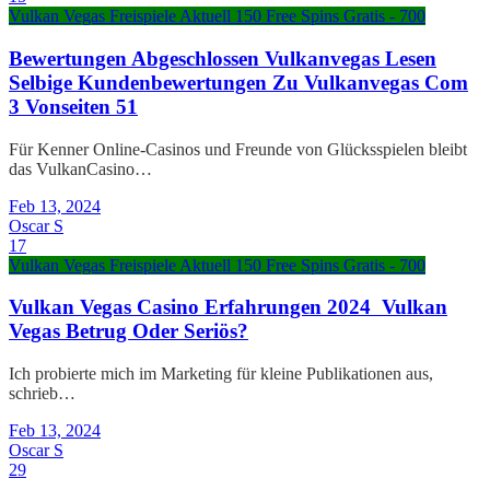
Vulkan Vegas Freispiele Aktuell 150 Free Spins Gratis - 700
Bewertungen Abgeschlossen Vulkanvegas Lesen
Selbige Kundenbewertungen Zu Vulkanvegas Com
3 Vonseiten 51
Für Kenner Online-Casinos und Freunde von Glücksspielen bleibt
das VulkanCasino…
Feb 13, 2024
Oscar S
17
Vulkan Vegas Freispiele Aktuell 150 Free Spins Gratis - 700
Vulkan Vegas Casino Erfahrungen 2024 ️ Vulkan
Vegas Betrug Oder Seriös?
Ich probierte mich im Marketing für kleine Publikationen aus,
schrieb…
Feb 13, 2024
Oscar S
29