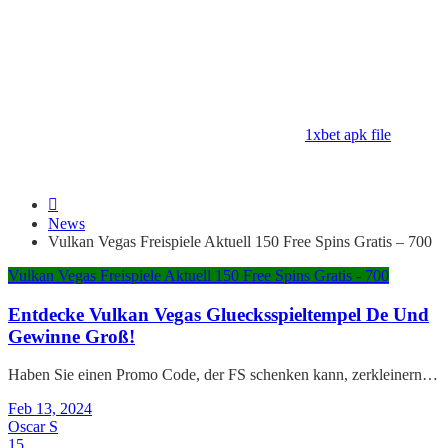
Vulkan Vegas Freispiele Aktuell 150 Free
Spins Gratis – 700
Für welchen maximalen Casino Spaß ist dann natürlich wirklich
nicht alleinig ein guter Casinobonus wichtig. –
1xbet apk file
News
Vulkan Vegas Freispiele Aktuell 150 Free Spins Gratis – 700
Vulkan Vegas Freispiele Aktuell 150 Free Spins Gratis - 700
Entdecke Vulkan Vegas Gluecksspieltempel De Und
Gewinne Groß!
Haben Sie einen Promo Code, der FS schenken kann, zerkleinern…
Feb 13, 2024
Oscar S
15