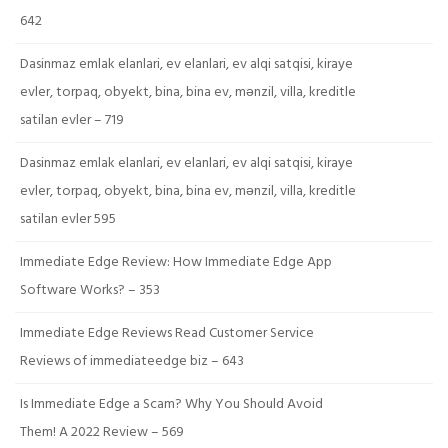
642
Dasinmaz emlak elanlari, ev elanlari, ev alqi satqisi, kiraye
evler, torpaq, obyekt, bina, bina ev, mənzil, villa, kreditle
satilan evler – 719
Dasinmaz emlak elanlari, ev elanlari, ev alqi satqisi, kiraye
evler, torpaq, obyekt, bina, bina ev, mənzil, villa, kreditle
satilan evler 595
Immediate Edge Review: How Immediate Edge App
Software Works? – 353
Immediate Edge Reviews Read Customer Service
Reviews of immediateedge biz – 643
Is Immediate Edge a Scam? Why You Should Avoid
Them! A 2022 Review – 569