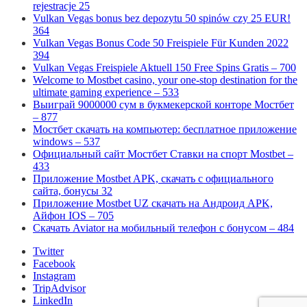
rejestracje 25
Vulkan Vegas bonus bez depozytu 50 spinów czy 25 EUR!
364
Vulkan Vegas Bonus Code 50 Freispiele Für Kunden 2022
394
Vulkan Vegas Freispiele Aktuell 150 Free Spins Gratis – 700
Welcome to Mostbet casino, your one-stop destination for the
ultimate gaming experience – 533
Выиграй 9000000 сум в букмекерской конторе Мостбет
– 877
Мостбет скачать на компьютер: бесплатное приложение
windows – 537
Официальный сайт Мостбет Ставки на спорт Mostbet –
433
Приложение Mostbet APK, скачать с официального
сайта, бонусы 32
Приложение Mostbet UZ скачать на Андроид APK,
Айфон IOS – 705
Скачать Aviator на мобильный телефон с бонусом – 484
Twitter
Facebook
Instagram
TripAdvisor
LinkedIn