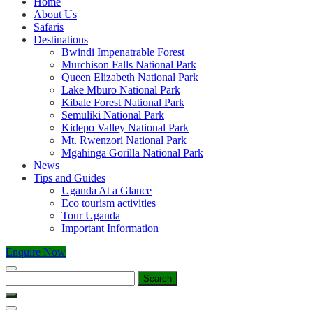
Home
About Us
Safaris
Destinations
Bwindi Impenatrable Forest
Murchison Falls National Park
Queen Elizabeth National Park
Lake Mburo National Park
Kibale Forest National Park
Semuliki National Park
Kidepo Valley National Park
Mt. Rwenzori National Park
Mgahinga Gorilla National Park
News
Tips and Guides
Uganda At a Glance
Eco tourism activities
Tour Uganda
Important Information
Enquire Now
Search
for: