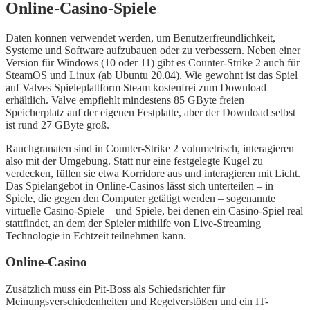
Online-Casino-Spiele
Daten können verwendet werden, um Benutzerfreundlichkeit,
Systeme und Software aufzubauen oder zu verbessern. Neben einer
Version für Windows (10 oder 11) gibt es Counter-Strike 2 auch für
SteamOS und Linux (ab Ubuntu 20.04). Wie gewohnt ist das Spiel
auf Valves Spieleplattform Steam kostenfrei zum Download
erhältlich. Valve empfiehlt mindestens 85 GByte freien
Speicherplatz auf der eigenen Festplatte, aber der Download selbst
ist rund 27 GByte groß.
Rauchgranaten sind in Counter-Strike 2 volumetrisch, interagieren
also mit der Umgebung. Statt nur eine festgelegte Kugel zu
verdecken, füllen sie etwa Korridore aus und interagieren mit Licht.
Das Spielangebot in Online-Casinos lässt sich unterteilen – in
Spiele, die gegen den Computer getätigt werden – sogenannte
virtuelle Casino-Spiele – und Spiele, bei denen ein Casino-Spiel real
stattfindet, an dem der Spieler mithilfe von Live-Streaming
Technologie in Echtzeit teilnehmen kann.
Online-Casino
Zusätzlich muss ein Pit-Boss als Schiedsrichter für
Meinungsverschiedenheiten und Regelverstößen und ein IT-