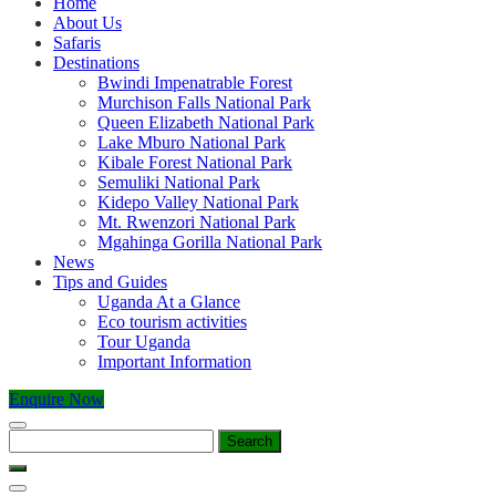
Home
About Us
Safaris
Destinations
Bwindi Impenatrable Forest
Murchison Falls National Park
Queen Elizabeth National Park
Lake Mburo National Park
Kibale Forest National Park
Semuliki National Park
Kidepo Valley National Park
Mt. Rwenzori National Park
Mgahinga Gorilla National Park
News
Tips and Guides
Uganda At a Glance
Eco tourism activities
Tour Uganda
Important Information
Enquire Now
Search
for: