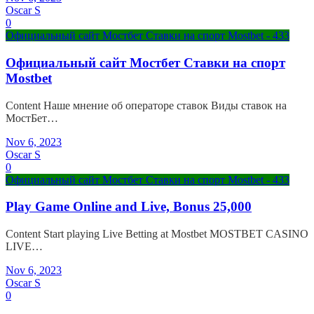
Oscar S
0
Официальный сайт Мостбет Ставки на спорт Mostbet - 433
Официальный сайт Мостбет Ставки на спорт
Mostbet
Content Наше мнение об операторе ставок Виды ставок на
МостБет…
Nov 6, 2023
Oscar S
0
Официальный сайт Мостбет Ставки на спорт Mostbet - 433
Play Game Online and Live, Bonus 25,000
Content Start playing Live Betting at Mostbet MOSTBET CASINO
LIVE…
Nov 6, 2023
Oscar S
0