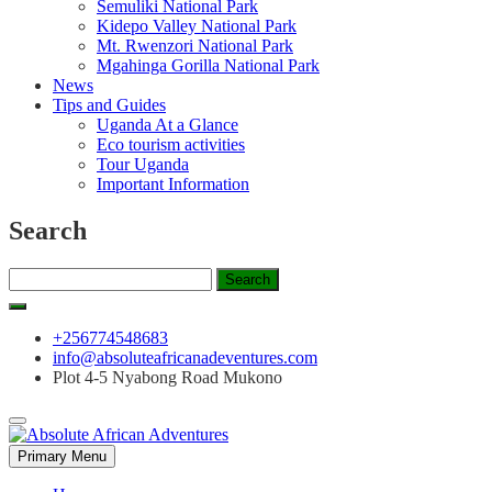
Semuliki National Park
Kidepo Valley National Park
Mt. Rwenzori National Park
Mgahinga Gorilla National Park
News
Tips and Guides
Uganda At a Glance
Eco tourism activities
Tour Uganda
Important Information
Search
Search
for:
+256774548683
info@absoluteafricanadeventures.com
Plot 4-5 Nyabong Road Mukono
Primary Menu