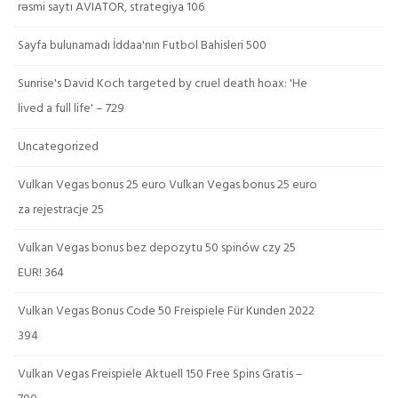
rəsmi saytı AVIATOR, strategiya 106
Sayfa bulunamadı İddaa'nın Futbol Bahisleri 500
Sunrise's David Koch targeted by cruel death hoax: 'He
lived a full life' – 729
Uncategorized
Vulkan Vegas bonus 25 euro Vulkan Vegas bonus 25 euro
za rejestracje 25
Vulkan Vegas bonus bez depozytu 50 spinów czy 25
EUR! 364
Vulkan Vegas Bonus Code 50 Freispiele Für Kunden 2022
394
Vulkan Vegas Freispiele Aktuell 150 Free Spins Gratis –