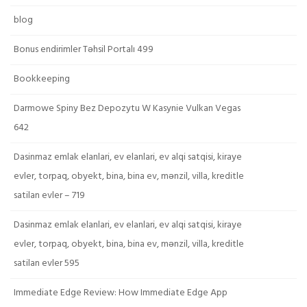
blog
Bonus endirimler Təhsil Portalı 499
Bookkeeping
Darmowe Spiny Bez Depozytu W Kasynie Vulkan Vegas
642
Dasinmaz emlak elanlari, ev elanlari, ev alqi satqisi, kiraye
evler, torpaq, obyekt, bina, bina ev, mənzil, villa, kreditle
satilan evler – 719
Dasinmaz emlak elanlari, ev elanlari, ev alqi satqisi, kiraye
evler, torpaq, obyekt, bina, bina ev, mənzil, villa, kreditle
satilan evler 595
Immediate Edge Review: How Immediate Edge App