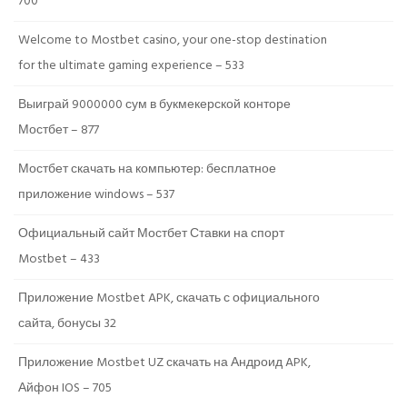
700
Welcome to Mostbet casino, your one-stop destination
for the ultimate gaming experience – 533
Выиграй 9000000 сум в букмекерской конторе
Мостбет – 877
Мостбет скачать на компьютер: бесплатное
приложение windows – 537
Официальный сайт Мостбет Ставки на спорт
Mostbet – 433
Приложение Mostbet APK, скачать с официального
сайта, бонусы 32
Приложение Mostbet UZ скачать на Андроид APK,
Айфон IOS – 705