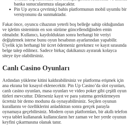
banka sunucularımıza ulaşacaktır.
Pin Up ayrıca çevrimiçi bahis platformunun mobil uyumlu bir
versiyonunu da sunmaktadır.
Fakat önce, oyuncu cihazının yeterli boş belleğe sahip olduğundan
ve işletim sisteminin en son sürüme güncellendiğinden emin
olmalıdır. Kullanıcı, kaydolduktan sonra herhangi bir veriyi
değiştirmek isterse bunu oyun hesabının ayarlarından yapabilir.
Üyelik için herhangi bir ücret ödemeniz gerekmez ve kayıt sırasında
belge talep edilmez. Sadece birkaç dakikanızı ayırarak kolayca
siteye üye olabilirsiniz.
Canlı Casino Oyunları
Ardından yükleme kitini kaldırabilirsiniz ve platforma erişmek için
ana ekrana bir kısayol eklenecektir. Pin Up Casino’da slot oyunları,
canlı casino oyunları, masa oyunları ve video poker gibi çeşitli oyun
türleri mevcuttur. Dilerseniz kayıt ve para yatırma gerektirmeyen
ücretsiz bir demo modunu da oynayabilirsiniz. Seçilen oyunun
kurallarını ve özelliklerini anladıktran sonra gerçek parayla
oynamaya geçebilirsiniz. Modern oyun platformları, bir akıllı telefon
veya tablet kullanarak kullanıcıların her zaman ve her yerde oyunun
keyfini çıkarmasına olanak tanır.