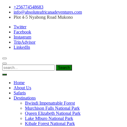
Skip
+256774548683
to
info@absoluteafricanadeventures.com
content
Plot 4-5 Nyabong Road Mukono
Twitter
Facebook
Instagram
TripAdvisor
LinkedIn
Search
for:
Home
About Us
Safaris
Destinations
Bwindi Impenatrable Forest
Murchison Falls National Park
Queen Elizabeth National Park
Lake Mburo National Park
Kibale Forest National Park