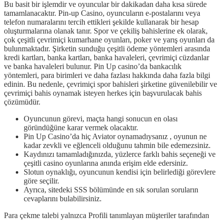
Bu basit bir işlemdir ve oyuncular bir dakikadan daha kısa sürede
tamamlanacaktır. Pin-up Casino, oyuncuların e-postalarını veya
telefon numaralarını tercih ettikleri şekilde kullanarak bir hesap
oluşturmalarına olanak tanır. Spor ve çekiliş bahislerine ek olarak,
çok çeşitli çevrimiçi kumarhane oyunları, poker ve yarış oyunları da
bulunmaktadır. Şirketin sunduğu çeşitli ödeme yöntemleri arasında
kredi kartları, banka kartları, banka havaleleri, çevrimiçi cüzdanlar
ve banka havaleleri bulunur. Pin Up casino’da bankacılık
yöntemleri, para birimleri ve daha fazlası hakkında daha fazla bilgi
edinin. Bu nedenle, çevrimiçi spor bahisleri şirketine güvenilebilir ve
çevrimiçi bahis oynamak isteyen herkes için başvurulacak bahis
çözümüdür.
Oyuncunun görevi, maçta hangi sonucun en olası
göründüğüne karar vermek olacaktır.
Pin Up Casino’da hiç Aviator oynamadıysanız , oyunun ne
kadar zevkli ve eğlenceli olduğunu tahmin bile edemezsiniz.
Kaydınızı tamamladığınızda, yüzlerce farklı bahis seçeneği ve
çeşitli casino oyunlarına anında erişim elde edersiniz.
Slotun oynaklığı, oyuncunun kendisi için belirlediği görevlere
göre seçilir.
Ayrıca, sitedeki SSS bölümünde en sık sorulan soruların
cevaplarını bulabilirsiniz.
Para çekme talebi yalnızca Profili tanımlayan müşteriler tarafından