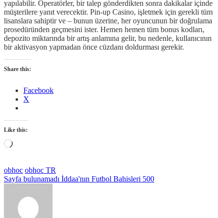
yapılabilir. Operatörler, bir talep gönderdikten sonra dakikalar içinde
müşterilere yanıt verecektir. Pin-up Casino, işletmek için gerekli tüm
lisanslara sahiptir ve – bunun üzerine, her oyuncunun bir doğrulama
prosedüründen geçmesini ister. Hemen hemen tüm bonus kodları,
depozito miktarında bir artış anlamına gelir, bu nedenle, kullanıcının
bir aktivasyon yapmadan önce cüzdanı doldurması gerekir.
Share this:
Facebook
X
Like this:
Loading…
Tags
obhoc
obhoc TR
Categories
Sayfa bulunamadı İddaa'nın Futbol Bahisleri 500