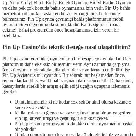
Up Yılın En İyi Filmi, En İyi Erkek Oyuncu, En İyi Kadın Oyuncu
ve daha pek çok konuda bahis oynamanıza izin verir. Pin Up bahis
hizmetini kullanırken asla kendinizi herhangi bir sıkıntı içinde
bulmazsınız. Pin Up ayrıca çevrimiçi bahis platformunun mobil
uyumlu bir versiyonunu da sunmaktadır. Bahis sigortası (para
çekme), bahsi programdan önce hesaplamanıza izin veren bir
özelliktir.
Pin Up Casino’da teknik desteğe nasıl ulaşabilirim?
Pin Up casino yorumlar, oyuncuların bir hesap açmayı planladıkları
platformun daha eksiksiz bir resmini verir. Aynı zamanda çarpışma
(crash) oyunları olarak da adlandırılırlar ve aralarında en ünlüsü ise
Pin Up Aviator isimli oyundur. Bir sonraki tur başlamadan önce,
oyunculardan bir veya iki bahis oynamaları istenecektir. Daha sonra,
katsayılarda sürekli bir artışın eşlik ettiği uçağın uçuşunu izlemeniz
gerekir.
Unutulmamalıdır ki ne kadar çok sektör aktif olursa kazanç o
kadar az olacaktır.
Kullanıcılarına eğlence ve kazanç fırsatlarını bir araya getiren
Pin-up, güvenilirliği ve çeşitliliği ile dikkat çeker.
Pin Up casino promosyon kodu, kâr ederek oynamanın başka
bir yoludur.
Oradan depozitonuzu kısa mesajla gönderebilirsiniz ve anında