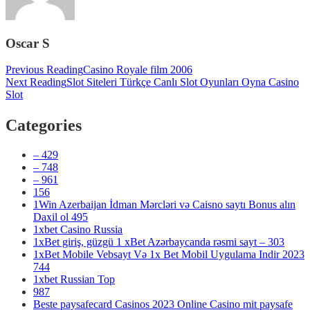
Oscar S
Post
Previous Reading
Casino Royale film 2006
Next Reading
Slot Siteleri Türkçe Canlı Slot Oyunları Oyna Casino
navigation
Slot
Categories
– 429
– 748
– 961
156
1Win Azerbaijan İdman Mərcləri və Caisno saytı Bonus alın
Daxil ol 495
1xbet Casino Russia
1xBet giriş, güzgü 1 xBet Azərbaycanda rəsmi sayt – 303
1xBet Mobile Vebsayt Və 1x Bet Mobil Uygulama Indir 2023
744
1xbet Russian Top
987
Beste paysafecard Casinos 2023 Online Casino mit paysafe