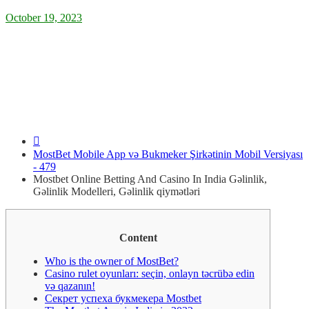
Posted
October 19, 2023
on
Mostbet Online Betting And Casino In
India Gəlinlik, Gəlinlik Modelleri,
Gəlinlik qiymətləri
MostBet Mobile App və Bukmeker Şirkətinin Mobil Versiyası
- 479
Mostbet Online Betting And Casino In India Gəlinlik,
Gəlinlik Modelleri, Gəlinlik qiymətləri
Content
Who is the owner of MostBet?
Casino rulet oyunları: seçin, onlayn təcrübə edin
və qazanın!
Секрет успеха букмекера Mostbet