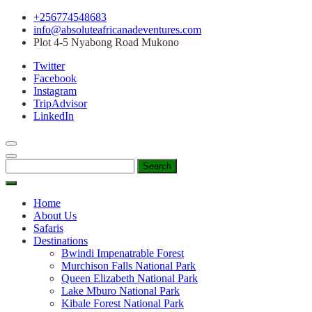
Skip
+256774548683
to
info@absoluteafricanadeventures.com
content
Plot 4-5 Nyabong Road Mukono
Twitter
Facebook
Instagram
TripAdvisor
LinkedIn
Search
for:
Home
About Us
Safaris
Destinations
Bwindi Impenatrable Forest
Murchison Falls National Park
Queen Elizabeth National Park
Lake Mburo National Park
Kibale Forest National Park