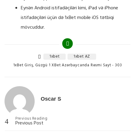
Eynən Android istifadəçiləri kimi, iPad və iPhone
istifadəçiləri üçün də 1xBet mobile iOS tətbiqi
mövcuddur.
1xbet
1xbet AZ
Tags
Categories
1xBet Giriş, Güzgü 1 XBet Azərbaycanda Rəsmi Sayt - 303
Oscar S
Post
Previous Reading
Previous Post
navigation