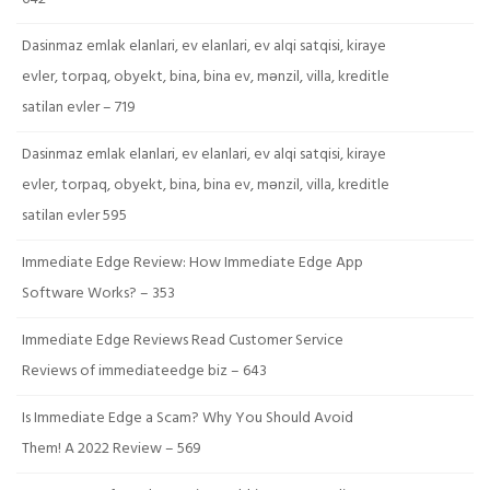
Dasinmaz emlak elanlari, ev elanlari, ev alqi satqisi, kiraye
evler, torpaq, obyekt, bina, bina ev, mənzil, villa, kreditle
satilan evler – 719
Dasinmaz emlak elanlari, ev elanlari, ev alqi satqisi, kiraye
evler, torpaq, obyekt, bina, bina ev, mənzil, villa, kreditle
satilan evler 595
Immediate Edge Review: How Immediate Edge App
Software Works? – 353
Immediate Edge Reviews Read Customer Service
Reviews of immediateedge biz – 643
Is Immediate Edge a Scam? Why You Should Avoid
Them! A 2022 Review – 569