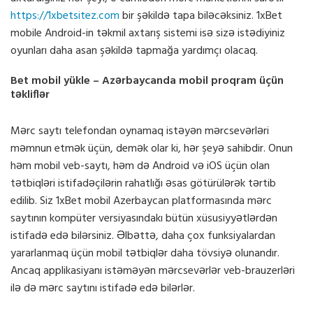
https://1xbetsitez.com
bir şəkildə tapa biləcəksiniz. 1xBet
mobile Android-in təkmil axtarış sistemi isə sizə istədiyiniz
oyunları daha asan şəkildə tapmağa yardımçı olacaq.
Bet mobil yükle – Azərbaycanda mobil proqram üçün
təkliflər
Mərc saytı telefondan oynamaq istəyən mərcsevərləri
məmnun etmək üçün, demək olar ki, hər şeyə sahibdir. Onun
həm mobil veb-saytı, həm də Android və iOS üçün olan
tətbiqləri istifadəçilərin rahatlığı əsas götürülərək tərtib
edilib. Siz 1xBet mobil Azerbaycan platformasında mərc
saytının kompüter versiyasındakı bütün xüsusiyyətlərdən
istifadə edə bilərsiniz. Əlbəttə, daha çox funksiyalardan
yararlanmaq üçün mobil tətbiqlər daha tövsiyə olunandır.
Ancaq applikasiyanı istəməyən mərcsevərlər veb-brauzerləri
ilə də mərc saytını istifadə edə bilərlər.