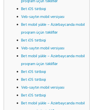
proqram üçün təkliflər
Bet iOS tətbiqi
Veb-saytın mobil versiyası
Bet mobil yükle – Azərbaycanda mobil
proqram üçün təkliflər
Bet iOS tətbiqi
Veb-saytın mobil versiyası
Bet mobil yükle – Azərbaycanda mobil
proqram üçün təkliflər
Bet iOS tətbiqi
Bet iOS tətbiqi
Veb-saytın mobil versiyası
Bet iOS tətbiqi
Bet mobil yükle – Azərbaycanda mobil