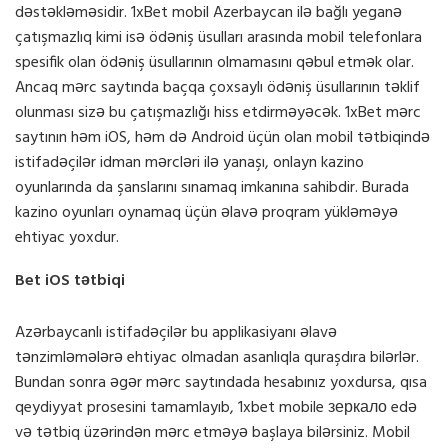
dəstəkləməsidir. 1xBet mobil Azerbaycan ilə bağlı yeganə
çatışmazlıq kimi isə ödəniş üsulları arasında mobil telefonlara
spesifik olan ödəniş üsullarının olmamasını qəbul etmək olar.
Ancaq mərc saytında baçqa çoxsaylı ödəniş üsullarının təklif
olunması sizə bu çatışmazlığı hiss etdirməyəcək. 1xBet mərc
saytının həm iOS, həm də Android üçün olan mobil tətbiqində
istifadəçilər idman mərcləri ilə yanaşı, onlayn kazino
oyunlarında da şanslarını sınamaq imkanına sahibdir. Burada
kazino oyunları oynamaq üçün əlavə proqram yükləməyə
ehtiyac yoxdur.
Bet iOS tətbiqi
Azərbaycanlı istifadəçilər bu applikasiyanı əlavə
tənzimləmələrə ehtiyac olmadan asanlıqla quraşdıra bilərlər.
Bundan sonra əgər mərc saytındada hesabınız yoxdursa, qısa
qeydiyyat prosesini tamamlayıb, 1xbet mobile зеркало edə
və tətbiq üzərindən mərc etməyə başlaya bilərsiniz. Mobil