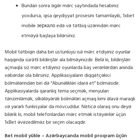
Bundan sonra əgər mərc saytındada hesabınız
yoxdursa, qısa qeydiyyat prosesini tamamlayıb, 1xbet
mobile зеркало edə və tətbiq üzərindən mərc
etməyə başlaya bilərsiniz.
Mobil tətbiqin daha biri üstünlüyü isə mərc etdiyiniz oyunlar
haqqında sürətli bildirişlər ala bilməyinizdir. Belə ki, bildirişləri
açmaqla siz mərc etdiyiniz oyunlarda baş verənlərdən anında
xəbərdar ola bilirsiniz. Applikasiyaların diqqətçəkici
bölmələrindən biri də “Abunəlikləri idarə et” bölməsidir.
Applikasiyalarda qaranlıq tema seçmək, menyuları
tənzimləmək, silkələyərək bölmələri açmaq kimi əlavə maraqlı
və yararlı funkisyalar da mövcuddur. Nəticə olaraq onu deyə
bilərik ki, mobil telefonlardan mərc etmək istəyənlər üçün
1xBet əvəzedilməz bir seçim olacaqdır.
Bet mobil yükle – Azərbaycanda mobil proqram üçün