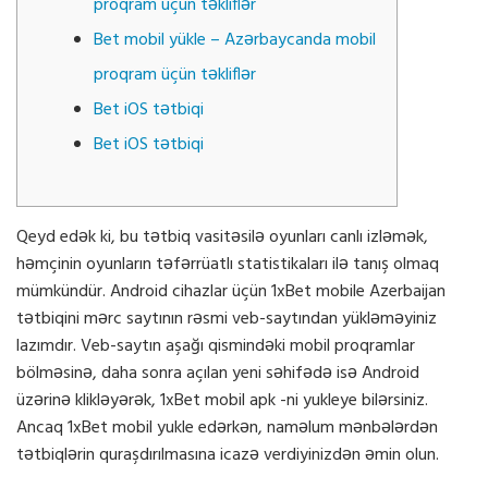
proqram üçün təkliflər
Bet mobil yükle – Azərbaycanda mobil
proqram üçün təkliflər
Bet iOS tətbiqi
Bet iOS tətbiqi
Qeyd edək ki, bu tətbiq vasitəsilə oyunları canlı izləmək,
həmçinin oyunların təfərrüatlı statistikaları ilə tanış olmaq
mümkündür. Android cihazlar üçün 1xBet mobile Azerbaijan
tətbiqini mərc saytının rəsmi veb-saytından yükləməyiniz
lazımdır. Veb-saytın aşağı qismindəki mobil proqramlar
bölməsinə, daha sonra açılan yeni səhifədə isə Android
üzərinə klikləyərək, 1xBet mobil apk -ni yukleye bilərsiniz.
Ancaq 1xBet mobil yukle edərkən, naməlum mənbələrdən
tətbiqlərin quraşdırılmasına icazə verdiyinizdən əmin olun.