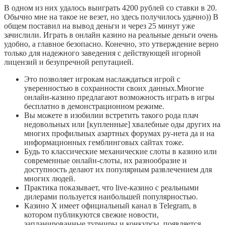
В одном из них удалось выиграть 4200 рублей со ставки в 20.
Обычно мне на такое не везет, но здесь получилось удачно)) В
общем поставил на вывод деньги и через 25 минут уже
зачислили. Играть в онлайн казино на реальные деньги очень
удобно, а главное безопасно. Конечно, это утверждение верно
только для надежного заведения с действующей игорной
лицензий и безупречной репутацией.
Это позволяет игрокам наслаждаться игрой с
уверенностью в сохранности своих данных.Многие
онлайн-казино предлагают возможность играть в игры
бесплатно в демонстрационном режиме.
Вы можете в изобилии встретить такого рода плач
недовольных или [купленные] хвалебные оды других на
многих профильных азартных форумах ру-нета да и на
информационных гемблинговых сайтах тоже.
Будь то классические механические слоты в казино или
современные онлайн-слоты, их разнообразие и
доступность делают их популярным развлечением для
многих людей.
Практика показывает, что live-казино с реальными
дилерами пользуется наибольшей популярностью.
Казино Х имеет официальный канал в Telegram, в
котором публикуются свежие новости,
запланированные турниры и конкурсы, появляется