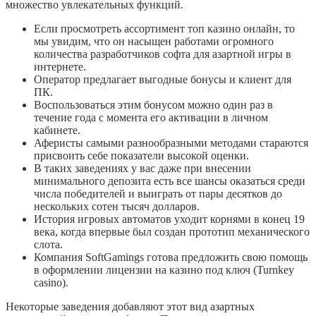
множество увлекательных функций.
Если просмотреть ассортимент топ казино онлайн, то
мы увидим, что он насыщен работами огромного
количества разработчиков софта для азартной игры в
интернете.
Оператор предлагает выгодные бонусы и клиент для
ПК.
Воспользоваться этим бонусом можно один раз в
течение года с момента его активации в личном
кабинете.
Аферисты самыми разнообразными методами стараются
присвоить себе показатели высокой оценки.
В таких заведениях у вас даже при внесении
минимального депозита есть все шансы оказаться среди
числа победителей и выиграть от пары десятков до
нескольких сотен тысяч долларов.
История игровых автоматов уходит корнями в конец 19
века, когда впервые был создан прототип механического
слота.
Компания SoftGamings готова предложить свою помощь
в оформлении лицензии на казино под ключ (Turnkey
casino).
Некоторые заведения добавляют этот вид азартных