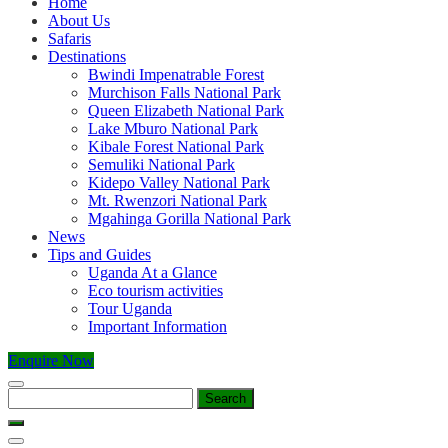
Home
About Us
Safaris
Destinations
Bwindi Impenatrable Forest
Murchison Falls National Park
Queen Elizabeth National Park
Lake Mburo National Park
Kibale Forest National Park
Semuliki National Park
Kidepo Valley National Park
Mt. Rwenzori National Park
Mgahinga Gorilla National Park
News
Tips and Guides
Uganda At a Glance
Eco tourism activities
Tour Uganda
Important Information
Enquire Now
Search
for: