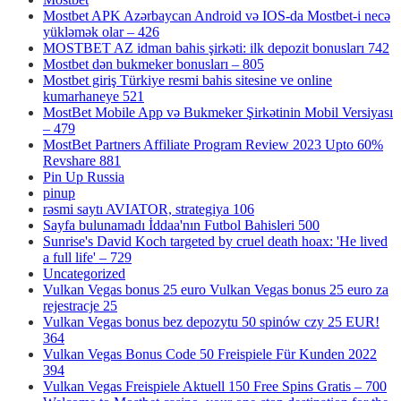
Mostbet APK Azərbaycan Android və IOS-da Mostbet-i necə
yükləmək olar – 426
MOSTBET AZ idman bahis şirkəti: ilk depozit bonusları 742
Mostbet dən bukmeker bonusları – 805
Mostbet giriş Türkiye resmi bahis sitesine ve online
kumarhaneye 521
MostBet Mobile App və Bukmeker Şirkətinin Mobil Versiyası
– 479
MostBet Partners Affiliate Program Review 2023 Upto 60%
Revshare 881
Pin Up Russia
pinup
rəsmi saytı AVIATOR, strategiya 106
Sayfa bulunamadı İddaa'nın Futbol Bahisleri 500
Sunrise's David Koch targeted by cruel death hoax: 'He lived
a full life' – 729
Uncategorized
Vulkan Vegas bonus 25 euro Vulkan Vegas bonus 25 euro za
rejestracje 25
Vulkan Vegas bonus bez depozytu 50 spinów czy 25 EUR!
364
Vulkan Vegas Bonus Code 50 Freispiele Für Kunden 2022
394
Vulkan Vegas Freispiele Aktuell 150 Free Spins Gratis – 700