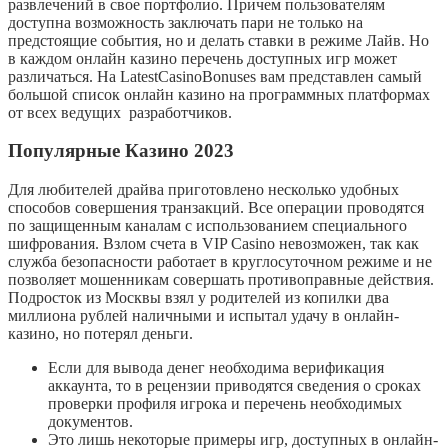
развлечений в свое портфолио. Причем пользователям
доступна возможность заключать пари не только на
предстоящие события, но и делать ставки в режиме Лайв. Но
в каждом онлайн казино перечень доступных игр может
различаться. На LatestCasinoBonuses вам представлен самый
большой список онлайн казино на программных платформах
от всех ведущих разработчиков.
Популярные Казино 2023
Для любителей драйва приготовлено несколько удобных
способов совершения транзакций. Все операции проводятся
по защищенным каналам с использованием специального
шифрования. Взлом счета в VIP Casino невозможен, так как
служба безопасности работает в круглосуточном режиме и не
позволяет мошенникам совершать противоправные действия.
Подросток из Москвы взял у родителей из копилки два
миллиона рублей наличными и испытал удачу в онлайн-
казино, но потерял деньги.
Если для вывода денег необходима верификация
аккаунта, то в рецензии приводятся сведения о сроках
проверки профиля игрока и перечень необходимых
документов.
Это лишь некоторые примеры игр, доступных в онлайн-