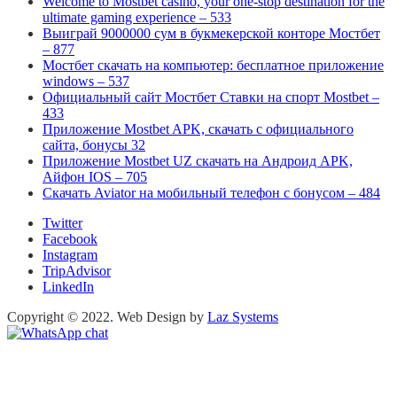
Welcome to Mostbet casino, your one-stop destination for the
ultimate gaming experience – 533
Выиграй 9000000 сум в букмекерской конторе Мостбет
– 877
Мостбет скачать на компьютер: бесплатное приложение
windows – 537
Официальный сайт Мостбет Ставки на спорт Mostbet –
433
Приложение Mostbet APK, скачать с официального
сайта, бонусы 32
Приложение Mostbet UZ скачать на Андроид APK,
Айфон IOS – 705
Скачать Aviator на мобильный телефон с бонусом – 484
Twitter
Facebook
Instagram
TripAdvisor
LinkedIn
Copyright © 2022. Web Design by
Laz Systems