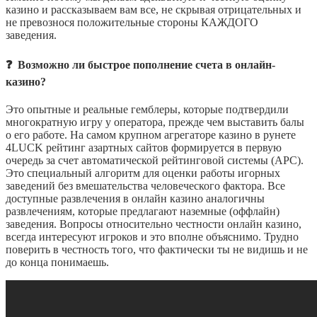
казино и рассказываем вам все, не скрывая отрицательных и
не превознося положительные стороны КАЖДОГО
заведения.
❓ Возможно ли быстрое пополнение счета в онлайн-
казино?
Это опытные и реальные гемблеры, которые подтвердили
многократную игру у оператора, прежде чем выставить балы
о его работе. На самом крупном агрегаторе казино в рунете
4LUCK рейтинг азартных сайтов формируется в первую
очередь за счет автоматической рейтинговой системы (АРС).
Это специальный алгоритм для оценки работы игорных
заведений без вмешательства человеческого фактора. Все
доступные развлечения в онлайн казино аналогичны
развлечениям, которые предлагают наземные (оффлайн)
заведения. Вопросы относительно честности онлайн казино,
всегда интересуют игроков и это вполне объяснимо. Трудно
поверить в честность того, что фактически ты не видишь и не
до конца понимаешь.