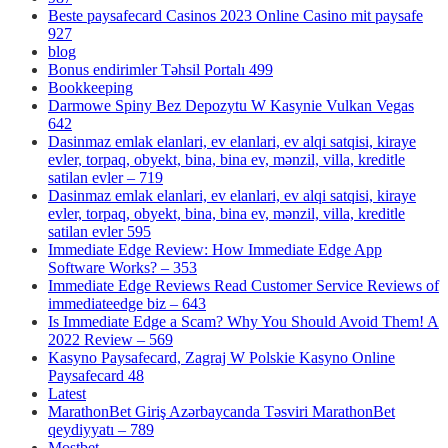
Beste paysafecard Casinos 2023 Online Casino mit paysafe
927
blog
Bonus endirimler Təhsil Portalı 499
Bookkeeping
Darmowe Spiny Bez Depozytu W Kasynie Vulkan Vegas
642
Dasinmaz emlak elanlari, ev elanlari, ev alqi satqisi, kiraye
evler, torpaq, obyekt, bina, bina ev, mənzil, villa, kreditle
satilan evler – 719
Dasinmaz emlak elanlari, ev elanlari, ev alqi satqisi, kiraye
evler, torpaq, obyekt, bina, bina ev, mənzil, villa, kreditle
satilan evler 595
Immediate Edge Review: How Immediate Edge App
Software Works? – 353
Immediate Edge Reviews Read Customer Service Reviews of
immediateedge biz – 643
Is Immediate Edge a Scam? Why You Should Avoid Them! A
2022 Review – 569
Kasyno Paysafecard, Zagraj W Polskie Kasyno Online
Paysafecard 48
Latest
MarathonBet Giriş Azərbaycanda Təsviri MarathonBet
qeydiyyatı – 789
Mostbet