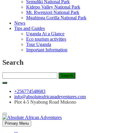
Semuliki National Park
Kidepo Valley National Park
Mt. Rwenzori National Park
Mgahinga Gorilla National Park
News
Tips and Guides
Uganda At a Glance
Eco tourism activities
Tour Uganda
Important Information
Search
Search
for:
+256774548683
info@absoluteafricanadeventures.com
Plot 4-5 Nyabong Road Mukono
Primary Menu