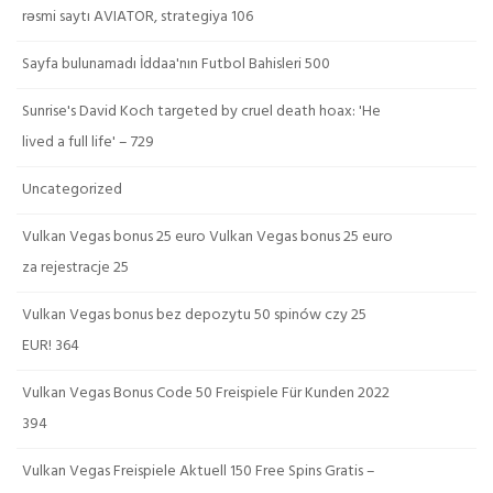
rəsmi saytı AVIATOR, strategiya 106
Sayfa bulunamadı İddaa'nın Futbol Bahisleri 500
Sunrise's David Koch targeted by cruel death hoax: 'He
lived a full life' – 729
Uncategorized
Vulkan Vegas bonus 25 euro Vulkan Vegas bonus 25 euro
za rejestracje 25
Vulkan Vegas bonus bez depozytu 50 spinów czy 25
EUR! 364
Vulkan Vegas Bonus Code 50 Freispiele Für Kunden 2022
394
Vulkan Vegas Freispiele Aktuell 150 Free Spins Gratis –