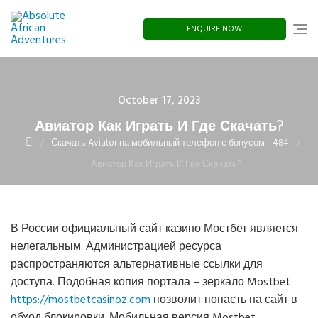
Skip
to
content
ENQUIRE NOW
Posted
October 17, 2023
on
Авиатор Как Играть И Где Скачать?
Скачать Aviator на мобильный телефон с бонусом - 484
Авиатор Как Играть И Где Скачать?
В России официальный сайт казино Мостбет является
нелегальным. Администрацией ресурса
распространяются альтернативные ссылки для
доступа. Подобная копия портала – зеркало Mostbet
https://mostbetcasinoz.com
позволит попасть на сайт в