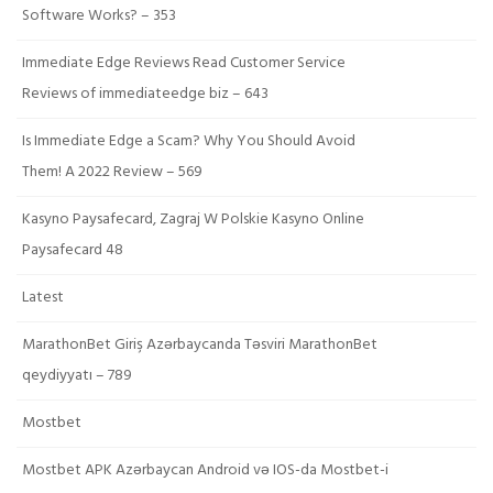
Software Works? – 353
Immediate Edge Reviews Read Customer Service
Reviews of immediateedge biz – 643
Is Immediate Edge a Scam? Why You Should Avoid
Them! A 2022 Review – 569
Kasyno Paysafecard, Zagraj W Polskie Kasyno Online
Paysafecard 48
Latest
MarathonBet Giriş Azərbaycanda Təsviri MarathonBet
qeydiyyatı – 789
Mostbet
Mostbet APK Azərbaycan Android və IOS-da Mostbet-i