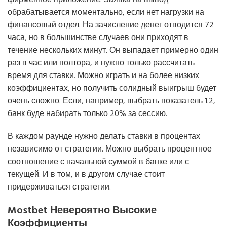
фирменное приложение. Заявка на вывод
обрабатывается моментально, если нет нагрузки на
финансовый отдел. На зачисление денег отводится 72
часа, но в большинстве случаев они приходят в
течение нескольких минут. Он выпадает примерно один
раз в час или полтора, и нужно только рассчитать
время для ставки. Можно играть и на более низких
коэффициентах, но получить солидный выигрыш будет
очень сложно. Если, например, выбрать показатель 1.2,
банк буде набирать только 20% за сессию.
В каждом раунде нужно делать ставки в процентах
независимо от стратегии. Можно выбрать процентное
соотношение с начальной суммой в банке или с
текущей. И в том, и в другом случае стоит
придерживаться стратегии.
Mostbet Невероятно Высокие
Коэффициенты