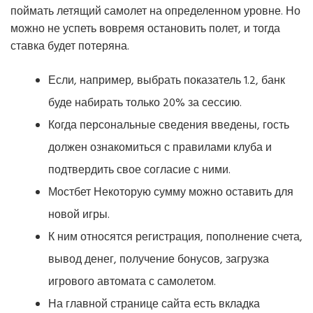
поймать летящий самолет на определенном уровне. Но
можно не успеть вовремя остановить полет, и тогда
ставка будет потеряна.
Если, например, выбрать показатель 1.2, банк
буде набирать только 20% за сессию.
Когда персональные сведения введены, гость
должен ознакомиться с правилами клуба и
подтвердить свое согласие с ними.
Мостбет Некоторую сумму можно оставить для
новой игры.
К ним относятся регистрация, пополнение счета,
вывод денег, получение бонусов, загрузка
игрового автомата с самолетом.
На главной странице сайта есть вкладка