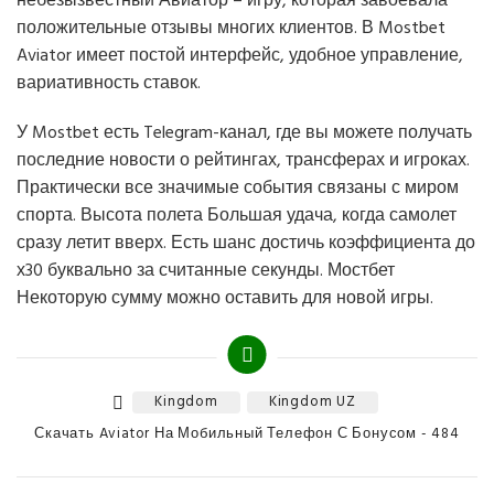
небезызвестный Авиатор – игру, которая завоевала
положительные отзывы многих клиентов. В Mostbet
Aviator имеет постой интерфейс, удобное управление,
вариативность ставок.
У Mostbet есть Telegram-канал, где вы можете получать
последние новости о рейтингах, трансферах и игроках.
Практически все значимые события связаны с миром
спорта. Высота полета Большая удача, когда самолет
сразу летит вверх. Есть шанс достичь коэффициента до
х30 буквально за считанные секунды. Мостбет
Некоторую сумму можно оставить для новой игры.
Kingdom
Kingdom UZ
Tags
Categories
Скачать Aviator На Мобильный Телефон С Бонусом - 484