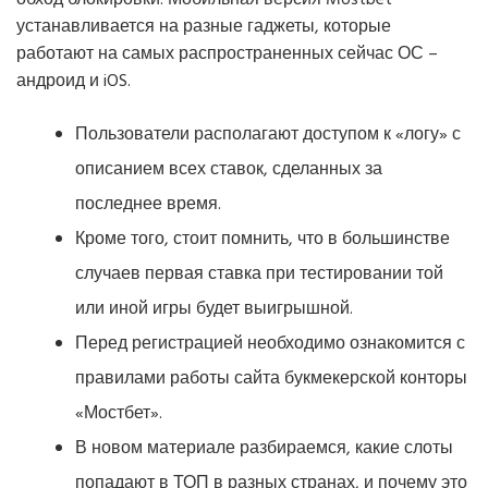
обход блокировки. Мобильная версия Mostbet
устанавливается на разные гаджеты, которые
работают на самых распространенных сейчас ОС –
андроид и iOS.
Пользователи располагают доступом к «логу» с
описанием всех ставок, сделанных за
последнее время.
Кроме того, стоит помнить, что в большинстве
случаев первая ставка при тестировании той
или иной игры будет выигрышной.
Перед регистрацией необходимо ознакомится с
правилами работы сайта букмекерской конторы
«Мостбет».
В новом материале разбираемся, какие слоты
попадают в ТОП в разных странах, и почему это